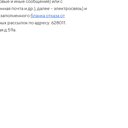
овые и иные сообщения) или с
я почта и др.), далее – электросвязь) и
и заполненного
бланка отказа от
ых рассылок по адресу: 628011.
я д.59а.