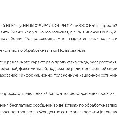
ий НПФ» (ИНН 8601999494, ОГРН 1148600001065, адрес: 628
анты-Мансийск, ул. Комсомольская, д. 59а, Лицензия №56/2 о
, на действия Фонда, совершаемые в маркетинговых целях, а 
ействиях по обработке заявки Пользователя;
о и рекламного характера о продуктах Фонда, распространя
лефонной, факсимильной, подвижной радиотелефонной связи 
льзованием информационно-телекоммуникационной сети «Ин
в опросах, отправляемых Фондом посредством электросвязи.
учения бесплатных сообщений о действиях по обработке заяв
, распространяемых Фондом по сетям электросвязи (в том ч