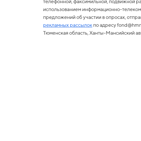
телефонной, факсимильной, подвижной ра
использованием информационно-телекоммун
предложений об участии в опросах, отпр
рекламных рассылок
по адресу fond@hmnp
Тюменская область, Ханты-Мансийский авт