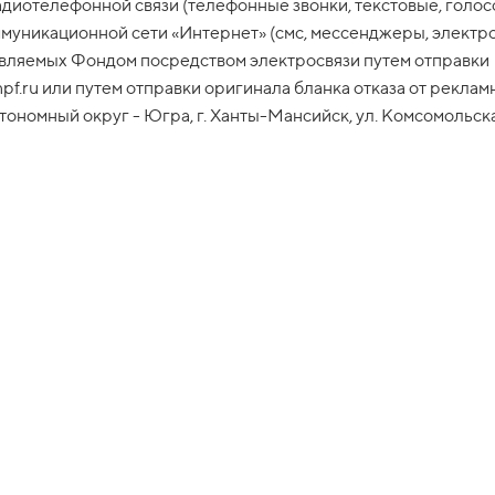
диотелефонной связи (телефонные звонки, текстовые, голос
икационной сети «Интернет» (смс, мессенджеры, электронна
авляемых Фондом посредством электросвязи путем отправк
f.ru или путем отправки оригинала бланка отказа от рекламн
ономный округ - Югра, г. Ханты-Мансийск, ул. Комсомольска